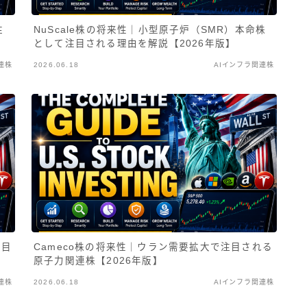
注
NuScale株の将来性｜小型原子炉（SMR）本命株
として注目される理由を解説【2026年版】
連株
2026.06.18
AIインフラ関連株
注目
Cameco株の将来性｜ウラン需要拡大で注目される
原子力関連株【2026年版】
連株
2026.06.18
AIインフラ関連株