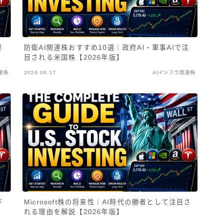
要
防衛AI関連株おすすめ10選｜政府AI・軍事AIで注
目される米国株【2026年版】
連株
2026.06.17
AIインフラ関連株
び
Microsoft株の将来性｜AI時代の勝者として注目さ
れる理由を解説【2026年版】