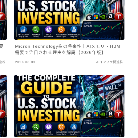
需要
Micron Technology株の将来性｜AIメモリ・HBM
需要で注目される理由を解説【2026年版】
連株
2026.06.03
AIインフラ関連株