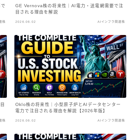
要で
GE Vernova株の将来性｜AI電力・送電網需要で注
目される理由を解説
連株
2026.06.02
AIインフラ関連株
注目
Oklo株の将来性｜小型原子炉とAIデータセンター
電力で注目される理由を解説【2026年版】
連株
2026.06.02
AIインフラ関連株