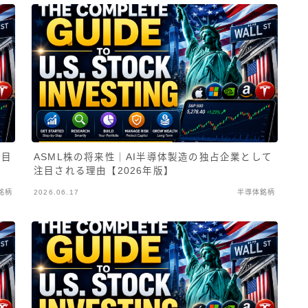
注目
ASML株の将来性｜AI半導体製造の独占企業として
注目される理由【2026年版】
銘柄
2026.06.17
半導体銘柄