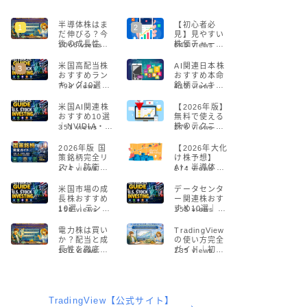
半導体株はま
【初心者必
だ伸びる？今
見】見やすい
後の成長性を
株価チャート
1066
views
845
views
プロが解説
サイト5選！プ
【2026年版】
ロも愛用する
米国高配当株
AI関連日本株
無料ツールを
おすすめラン
おすすめ本命
徹底解説
キング10選
銘柄ランキン
798
views
413
views
【2026】配当
グ【2026年最
利回り・増
新】
米国AI関連株
【2026年版】
配・リスクを
おすすめ10選
無料で使える
徹底比較
｜NVIDIA・半
株のテクニカ
351
views
278
views
導体・生成AI
ル分析ツール5
の本命銘柄
選！初心者で
2026年版 国
【2026年大化
【2026】
も簡単に始め
策銘柄完全リ
け株予想】
られる
スト｜防衛・
AI・半導体・
174
views
174
views
AI・半導体・
DXで急成長す
通信の本命株
る注目銘柄と
米国市場の成
データセンタ
まとめ
投資戦略
長株おすすめ
ー関連株おす
10選｜テンバ
すめ10選｜AI
156
views
155
views
ガー候補の見
時代に伸びる
つけ方とリス
米国注目銘柄
電力株は買い
TradingView
クを解説
を徹底解説
か？配当と成
の使い方完全
【2026年版】
長性を徹底分
ガイド｜初心
136
views
135
views
析【2026年
者でもできる
版】
チャート分析
入門【2026】
TradingView【公式サイト】