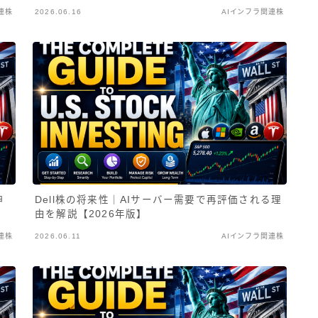
連株
2026.06.16
AIインフラ関連株
伸
Dell株の将来性｜AIサーバー需要で再評価される理
由を解説【2026年版】
連株
2026.06.11
AIインフラ関連株