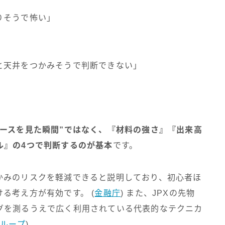
りそうで怖い」
と天井をつかみそうで判断できない」
ュースを見た瞬間”ではなく、『材料の強さ』『出来高
ル』の4つで判断するのが基本
です。
かみのリスクを軽減できると説明しており、初心者ほ
る考え方が有効です。 (
金融庁
) また、JPXの先物
グを測るうえで広く利用されている代表的なテクニカ
ループ
)