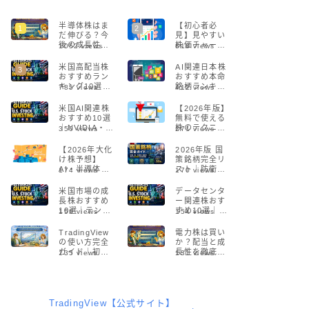
半導体株はま
【初心者必
だ伸びる？今
見】見やすい
後の成長性を
株価チャート
1052
views
818
views
プロが解説
サイト5選！プ
【2026年版】
ロも愛用する
米国高配当株
AI関連日本株
無料ツールを
おすすめラン
おすすめ本命
徹底解説
キング10選
銘柄ランキン
785
views
412
views
【2026】配当
グ【2026年最
利回り・増
新】
米国AI関連株
【2026年版】
配・リスクを
おすすめ10選
無料で使える
徹底比較
｜NVIDIA・半
株のテクニカ
350
views
271
views
導体・生成AI
ル分析ツール5
の本命銘柄
選！初心者で
【2026年大化
2026年版 国
【2026】
も簡単に始め
け株予想】
策銘柄完全リ
られる
AI・半導体・
スト｜防衛・
174
views
170
views
DXで急成長す
AI・半導体・
る注目銘柄と
通信の本命株
米国市場の成
データセンタ
投資戦略
まとめ
長株おすすめ
ー関連株おす
10選｜テンバ
すめ10選｜AI
156
views
154
views
ガー候補の見
時代に伸びる
つけ方とリス
米国注目銘柄
TradingView
電力株は買い
クを解説
を徹底解説
の使い方完全
か？配当と成
【2026年版】
ガイド｜初心
長性を徹底分
135
views
131
views
者でもできる
析【2026年
チャート分析
版】
入門【2026】
TradingView【公式サイト】