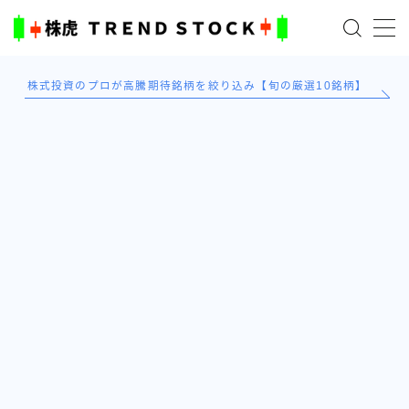
MENU
株式投資のプロが高騰期待銘柄を絞り込み【旬の厳選10銘柄】
ホーム
米国株
日本株式
AI×投資の始め方
TradingViewとは？
ブログ