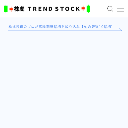
MENU
株式投資のプロが高騰期待銘柄を絞り込み【旬の厳選10銘柄】
ホーム
米国株
日本株式
AI×投資の始め方
TradingViewとは？
ブログ