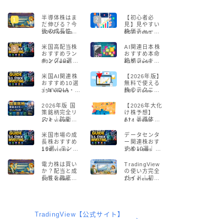
半導体株はま
【初心者必
だ伸びる？今
見】見やすい
後の成長性を
株価チャート
1069
views
857
views
プロが解説
サイト5選！プ
【2026年版】
ロも愛用する
米国高配当株
AI関連日本株
無料ツールを
おすすめラン
おすすめ本命
徹底解説
キング10選
銘柄ランキン
802
views
415
views
【2026】配当
グ【2026年最
利回り・増
新】
米国AI関連株
【2026年版】
配・リスクを
おすすめ10選
無料で使える
徹底比較
｜NVIDIA・半
株のテクニカ
354
views
281
views
導体・生成AI
ル分析ツール5
の本命銘柄
選！初心者で
2026年版 国
【2026年大化
【2026】
も簡単に始め
策銘柄完全リ
け株予想】
られる
スト｜防衛・
AI・半導体・
174
views
174
views
AI・半導体・
DXで急成長す
通信の本命株
る注目銘柄と
米国市場の成
データセンタ
まとめ
投資戦略
長株おすすめ
ー関連株おす
10選｜テンバ
すめ10選｜AI
156
views
155
views
ガー候補の見
時代に伸びる
つけ方とリス
米国注目銘柄
電力株は買い
TradingView
クを解説
を徹底解説
か？配当と成
の使い方完全
【2026年版】
長性を徹底分
ガイド｜初心
138
views
135
views
析【2026年
者でもできる
版】
チャート分析
入門【2026】
TradingView【公式サイト】