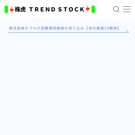
MENU
株式投資のプロが高騰期待銘柄を絞り込み【旬の厳選10銘柄】
ホーム
米国株
日本株式
AI×投資の始め方
TradingViewとは？
ブログ