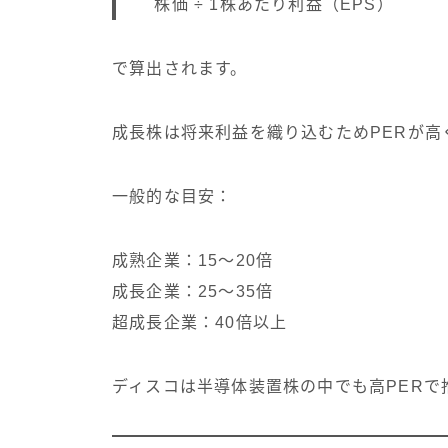
株価 ÷ 1株あたり利益（EPS）
で算出されます。
成長株は将来利益を織り込むためPERが高
一般的な目安：
成熟企業：15〜20倍
成長企業：25〜35倍
超成長企業：40倍以上
ディスコは半導体装置株の中でも高PERで