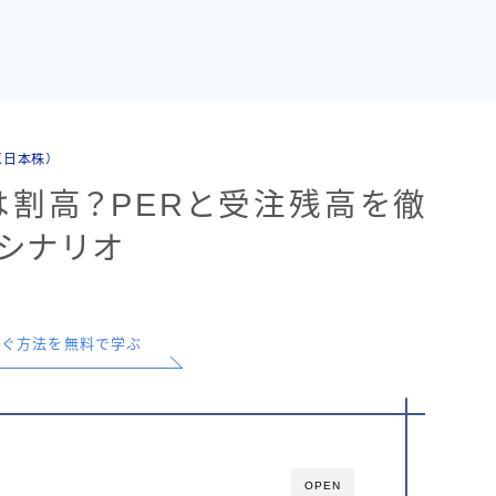
（日本株）
T】は割高？PERと受注残高を徹
価シナリオ
で稼ぐ方法を無料で学ぶ
OPEN