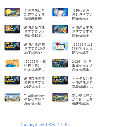
半導体株はま
【初心者必
だ伸びる？今
見】見やすい
後の成長性を
株価チャート
1052
views
819
views
プロが解説
サイト5選！プ
【2026年版】
ロも愛用する
米国高配当株
AI関連日本株
無料ツールを
おすすめラン
おすすめ本命
徹底解説
キング10選
銘柄ランキン
785
views
412
views
【2026】配当
グ【2026年最
利回り・増
新】
米国AI関連株
【2026年版】
配・リスクを
おすすめ10選
無料で使える
徹底比較
｜NVIDIA・半
株のテクニカ
351
views
271
views
導体・生成AI
ル分析ツール5
の本命銘柄
選！初心者で
【2026年大化
2026年版 国
【2026】
も簡単に始め
け株予想】
策銘柄完全リ
られる
AI・半導体・
スト｜防衛・
174
views
170
views
DXで急成長す
AI・半導体・
る注目銘柄と
通信の本命株
米国市場の成
データセンタ
投資戦略
まとめ
長株おすすめ
ー関連株おす
10選｜テンバ
すめ10選｜AI
156
views
154
views
ガー候補の見
時代に伸びる
つけ方とリス
米国注目銘柄
TradingView
電力株は買い
クを解説
を徹底解説
の使い方完全
か？配当と成
【2026年版】
ガイド｜初心
長性を徹底分
135
views
132
views
者でもできる
析【2026年
チャート分析
版】
入門【2026】
TradingView【公式サイト】