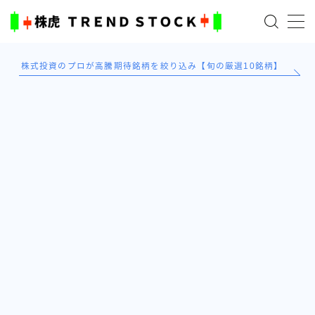
MENU
株式投資のプロが高騰期待銘柄を絞り込み【旬の厳選10銘柄】
ホーム
米国株
日本株式
AI×投資の始め方
TradingViewとは？
ブログ