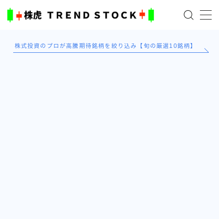
MENU
株式投資のプロが高騰期待銘柄を絞り込み【旬の厳選10銘柄】
ホーム
米国株
日本株式
AI×投資の始め方
TradingViewとは？
ブログ