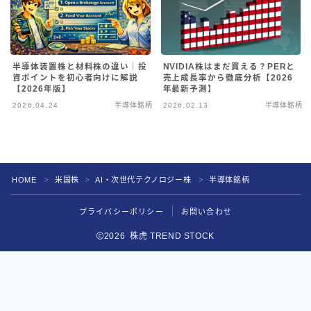
お問い合わせ
半導体装置株と材料株の違い｜投
NVIDIA株はまだ買える？PERと
資ポイントを初心者向けに解説
売上成長率から徹底分析【2026
【2026年版】
年最新予測】
2026.04.24
半導体銘柄
2026.02.13
半導体銘柄
HOME
米国株
AI・次世代テクノロジー株
半導体銘柄
＞
＞
＞
プライバシーポリシー
お問い合わせ
2026 株虎 TREND STOCK