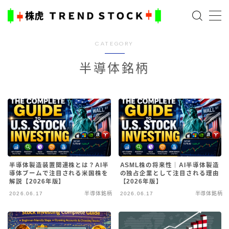
MENU
CATEGORY
半導体銘柄
ホーム
米国株
日本株式
AI×投資の始め方
半導体製造装置関連株とは？AI半
ASML株の将来性｜AI半導体製造
導体ブームで注目される米国株を
の独占企業として注目される理由
解説【2026年版】
【2026年版】
TradingViewとは？
2026.06.17
半導体銘柄
2026.06.17
半導体銘柄
ブログ