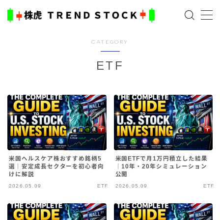
MENU
CATEGORY
ETF
ホーム
米国株
日本株式
AI×投資の始め方
米国ヘルスケア株おすすめ銘柄5
米国ETFで月1万円積立した結果
選｜安定成長セクターを初心者向
｜10年・20年シミュレーション
けに解説
公開
TradingViewとは？
2026.05.09
ETF
2026.05.09
ETF
ブログ