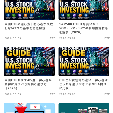
お問い合わせ
米国ETFの選び方｜初心者が失敗
S&P500 ETFは今買いか？
しない3つの基準を徹底解説
VOO・IVV・SPYの長期投資戦略
を解説【2026】
2026.05.09
ETF
2026.05.09
ETF
米国ETFおすすめ5選｜初心者が
ETFと投資信託の違い｜初心者は
最初に買うべき銘柄と選び方
どっちを選ぶべき？新NISA向け
【2026】
に比較
2026.05.09
ETF
2026.05.08
ETF