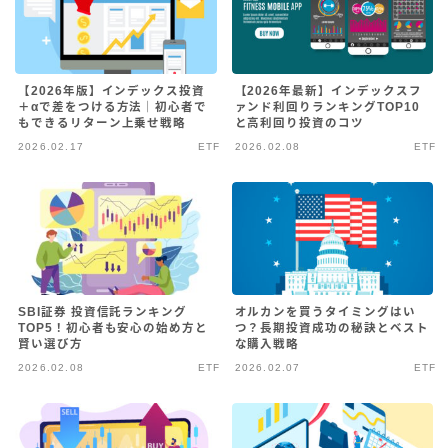
【2026年版】インデックス投資
【2026年最新】インデックスフ
＋αで差をつける方法｜初心者で
ァンド利回りランキングTOP10
もできるリターン上乗せ戦略
と高利回り投資のコツ
2026.02.17
ETF
2026.02.08
ETF
SBI証券 投資信託ランキング
オルカンを買うタイミングはい
TOP5！初心者も安心の始め方と
つ？長期投資成功の秘訣とベスト
賢い選び方
な購入戦略
2026.02.08
ETF
2026.02.07
ETF