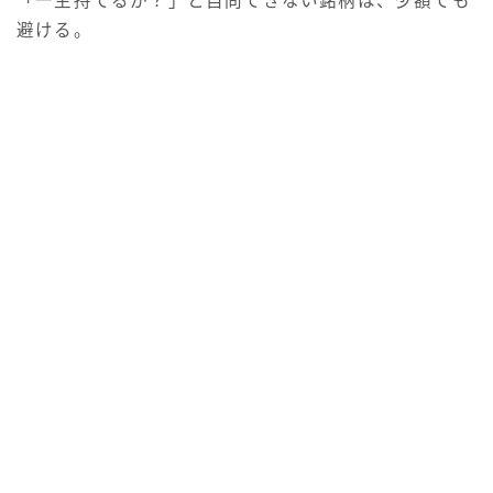
「一生持てるか？」と自問できない銘柄は、少額でも
避ける。