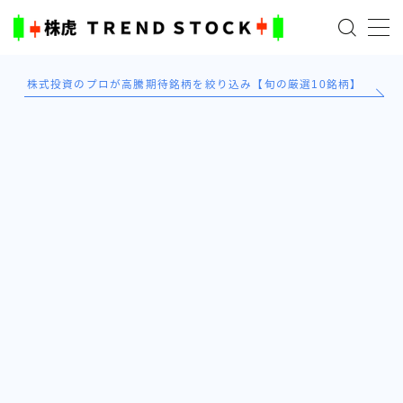
MENU
株式投資のプロが高騰期待銘柄を絞り込み【旬の厳選10銘柄】
ホーム
米国株
日本株式
AI×投資の始め方
TradingViewとは？
ブログ