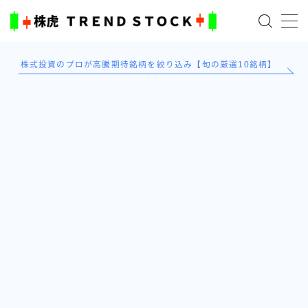
MENU
株式投資のプロが高騰期待銘柄を絞り込み【旬の厳選10銘柄】
ホーム
米国株
日本株式
AI×投資の始め方
TradingViewとは？
ブログ