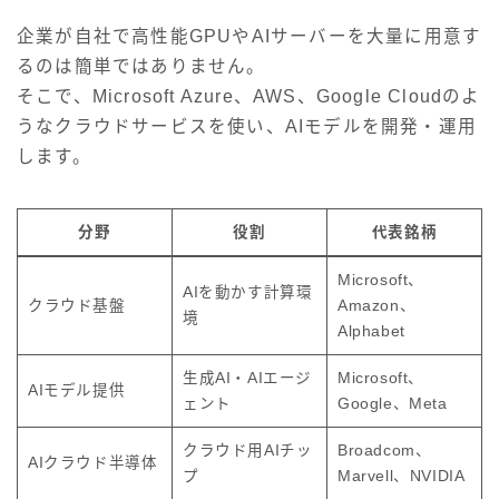
企業が自社で高性能GPUやAIサーバーを大量に用意す
るのは簡単ではありません。
そこで、Microsoft Azure、AWS、Google Cloudのよ
うなクラウドサービスを使い、AIモデルを開発・運用
します。
分野
役割
代表銘柄
Microsoft、
AIを動かす計算環
クラウド基盤
Amazon、
境
Alphabet
生成AI・AIエージ
Microsoft、
AIモデル提供
ェント
Google、Meta
クラウド用AIチッ
Broadcom、
AIクラウド半導体
プ
Marvell、NVIDIA