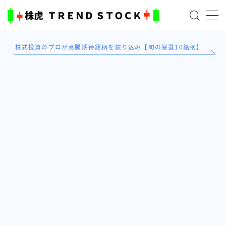
MENU
株式投資のプロが高騰期待銘柄を絞り込み【旬の厳選10銘柄】
ホーム
米国株
日本株式
AI×投資の始め方
TradingViewとは？
ブログ