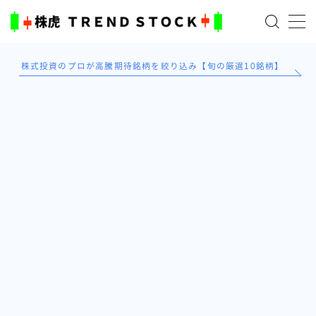
MENU
株式投資のプロが高騰期待銘柄を絞り込み【旬の厳選10銘柄】
ホーム
米国株
日本株式
AI×投資の始め方
TradingViewとは？
ブログ