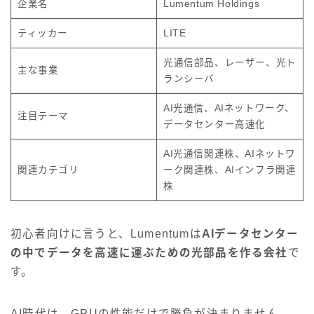
企業名
Lumentum Holdings
ティッカー
LITE
光通信部品、レーザー、光ト
主な事業
ランシーバ
AI光通信、AIネットワーク、
注目テーマ
データセンター高速化
AI光通信関連株、AIネットワ
関連カテゴリ
ーク関連株、AIインフラ関連
株
初心者向けに言うと、Lumentumは
AIデータセンター
の中でデータを高速に運ぶための光部品を作る会社
で
す。
AI時代は、GPUの性能だけで勝負が決まりません。