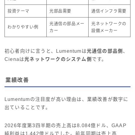
投資テーマ
光部品需要
通信インフラ需要
光通信の部品メー
光ネットワークの
わかりやすい例
カー
設備メーカー
初心者向けに言うと、Lumentumは
光通信の部品側
、
Cienaは
光ネットワークのシステム側
です。
業績改善
Lumentumの注目度が高い理由は、業績改善が数字に
出ていることです。
2026年度第3四半期の売上高は8.084億ドル、GAAP
純利益は1.442億ドルでした。前年同期は売上高