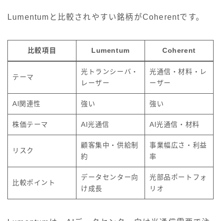
Lumentumと比較されやすい銘柄がCoherentです。
比較項目
Lumentum
Coherent
光トランシーバ・
光通信・材料・レ
テーマ
レーザー
ーザー
AI関連性
強い
強い
株価テーマ
AI光通信
AI光通信・材料
顧客集中・供給制
事業幅広さ・利益
リスク
約
率
データセンター向
光部品ポートフォ
比較ポイント
け成長
リオ