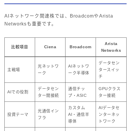
AIネットワーク関連株では、BroadcomやArista
Networksも重要です。
Arista
比較項目
Ciena
Broadcom
Networks
データセン
光ネットワ
AIネットワ
主戦場
タースイッ
ーク
ーク半導体
チ
データセン
通信チッ
GPUクラス
AIでの役割
ター間接続
プ・ASIC
ター接続
カスタム
AIデータセ
光通信イン
投資テーマ
AI・通信半
ンターネッ
フラ
導体
トワーク