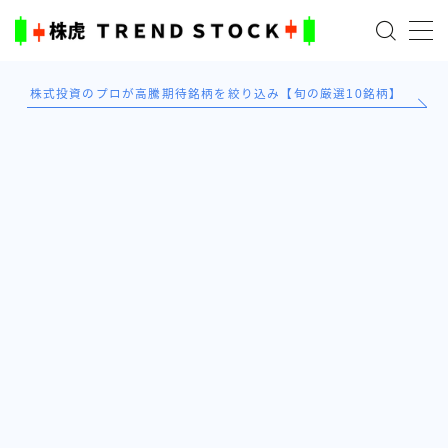
MENU
株式投資のプロが高騰期待銘柄を絞り込み【旬の厳選10銘柄】
ホーム
米国株
日本株式
AI×投資の始め方
TradingViewとは？
ブログ