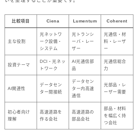
いを整理することが重要です。
比較項目
Ciena
Lumentum
Coherent
光ネットワ
光トランシ
光通信・材
主な役割
ーク設備・
ーバ・レー
料・レーザ
システム
ザー
ー
DCI・光ネッ
AI光通信部
光通信総合
投資テーマ
トワーク
品
力
データセン
データセン
光部品・レ
AI関連性
ター内高速
ター間接続
ーザー需要
通信
部品・材料
初心者向け
高速道路を
高速道路の
を幅広く持
理解
作る会社
部品会社
つ会社