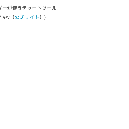
ダーが使うチャートツール
gView【
公式サイト
】)