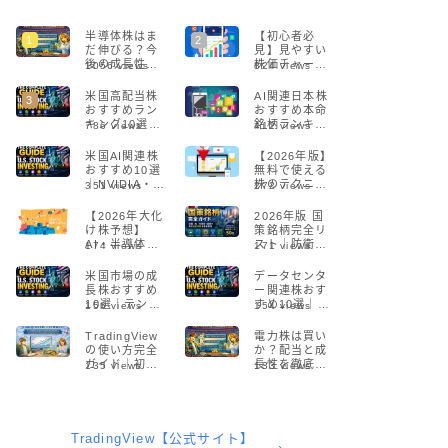
半導体株はま
【初心者必
だ伸びる？今
見】見やすい
後の成長性を
株価チャート
1056
views
824
views
プロが解説
サイト5選！プ
【2026年版】
ロも愛用する
米国高配当株
AI関連日本株
無料ツールを
おすすめラン
おすすめ本命
徹底解説
キング10選
銘柄ランキン
786
views
412
views
【2026】配当
グ【2026年最
利回り・増
新】
米国AI関連株
【2026年版】
配・リスクを
おすすめ10選
無料で使える
徹底比較
｜NVIDIA・半
株のテクニカ
351
views
272
views
導体・生成AI
ル分析ツール5
の本命銘柄
選！初心者で
【2026年大化
2026年版 国
【2026】
も簡単に始め
け株予想】
策銘柄完全リ
られる
AI・半導体・
スト｜防衛・
174
views
171
views
DXで急成長す
AI・半導体・
る注目銘柄と
通信の本命株
米国市場の成
データセンタ
投資戦略
まとめ
長株おすすめ
ー関連株おす
10選｜テンバ
すめ10選｜AI
156
views
154
views
ガー候補の見
時代に伸びる
つけ方とリス
米国注目銘柄
TradingView
電力株は買い
クを解説
を徹底解説
の使い方完全
か？配当と成
【2026年版】
ガイド｜初心
長性を徹底分
135
views
133
views
者でもできる
析【2026年
チャート分析
版】
入門【2026】
TradingView【公式サイト】