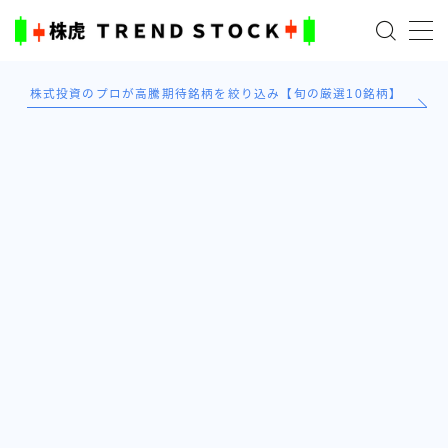
MENU
株式投資のプロが高騰期待銘柄を絞り込み【旬の厳選10銘柄】
ホーム
米国株
日本株式
AI×投資の始め方
TradingViewとは？
ブログ