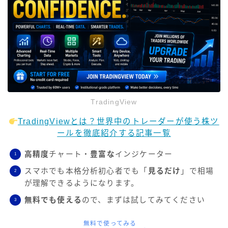
TradingView
TradingViewとは？世界中のトレーダーが使う株ツ
ールを徹底紹介する記事一覧
高精度
チャート・
豊富な
インジケーター
スマホでも本格分析初心者でも「
見るだけ
」で相場
が理解できるようになります。
無料でも使える
ので、まずは試してみてください
無料で使ってみる