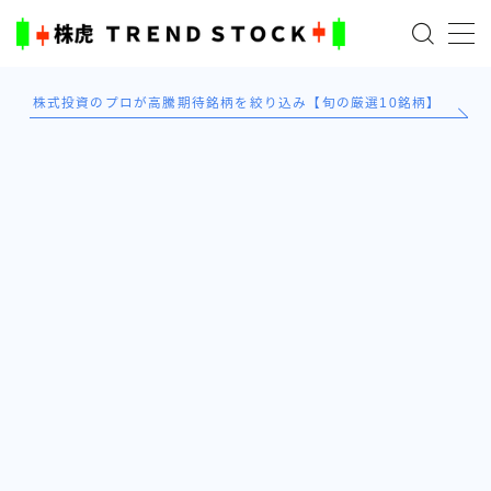
MENU
株式投資のプロが高騰期待銘柄を絞り込み【旬の厳選10銘柄】
ホーム
米国株
日本株式
AI×投資の始め方
TradingViewとは？
ブログ